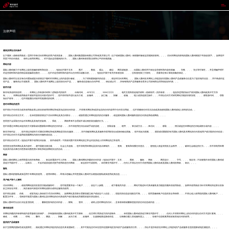
国际人
法律声明
规则及网址访问条件
以下规则（或称使用条款）适用于所有访问本网站的用户或浏览者，，，国际人数码集团股份有限公司和/或其关联公司（以下统称国际人数码）保留随时修改这些规则的权利。。。。访问本网站的权利由国际人数码根据下列条款授予。。如果您不
同意下列任何条款、、请停止使用本网址。。对于违反这些规则的行为，，，国际人数码有权采取法律和公平的补救措施。。
网站内容
国际人数码致力于在网站上提供准确的材料和信息，，，，包括但不限于文本、、、图片、、、、数据、、观点、、、建议、、网页或链接，，，但国际人数码并不保证这些材料和内容的准确、、、完整、、、、充分和可靠性，，并且明确声明不
对这些材料和内容的错误或遗漏承担责任，，，，也不对这些材料和内容作出任何明示或默示的、、、、包括但不限于有关所有权担保、、、、没有侵犯第三方权利、、、质量和没有计算机病毒的保证。。
国际人数码可以在没有任何通知或提示的情况下随时对本网站上的内容进行修改，，，，为了得到最新版本的信息，，，请定时访问本网站。。。 国际人数码在本网站上所提及的非国际人数码产品或服务仅仅是为了提供相关信息，，并不构成对这
些产品、、服务的认可或推荐。。 国际人数码并不就网址上提供的任何产品、、、服务或信息做出任何声明、、、保证或认可，，所有销售的产品和服务应受本公司的销售合同和条款的约束。。。
软件内容
除非有其他特别说明，，，，本网站上所有源代码和二进制形式的软件、、、、示例代码、、API、、、、SDK、、、、相关文档和其他相关材料（统称软件）的所有权，，，，包括所适用的知识产权归国际人数码或其许可方所
有。。。。本网站使用条款不就软件提供任何形式的许可，，您不得对软件进行反向工程、、反编译、、、、反汇编、、、拆解、、、改编、、、植入或其他派生操作，，，不得以任何方式研究网站功能的内部实现、、、、获取源代码、、、窃取
知识产权等，，，，也不得披露任何软件性能测试的结果。。。。
您对本网站的使用
您不得出于任何非法或本使用条款禁止的目的使用本网站和/或其包含的任何内容，，不得将本网站和/或其包含的任何内容用于任何非法用途，，也不得唆使任何非法活动或其他侵犯国际人数码或他人权利的活动。。
您不得以任何非法方式，，，在未经授权的情况下访问本网站及其任何部分，，，，或接受通过本网站提供的任何服务，，或连接到国际人数码服务器的任何其他系统或网络。。。。
您同意不会采取任何会对本网站及其相关的架构、、、系统、、、、网络带来不合理或不成比例的高负载的行为。。。
您不得通过本网站未提供的方式获取或试图获取本网站的任何内容，，，亦不得使用任何自动或手动的流程、、、、抓取设备、、、程序、、、算法或方法，，，来访问、、、、获取、、、、拷贝或监控本网站的任何组成部分或内容。。。。
除非另有约定，，，您不得以扫描等方式测试本网站和/或其网络是否存在漏洞，，，，亦不得破坏网站及其服务所采用的安全或身份验证措施。。您不得反向搜索、、、跟踪或试图跟踪有关国际人数码及本网站的任何其他用户或访客的任何信息；
亦不得以任何方式滥用或泄露网站内的任何服务或信息。。。
您不得以任何方式（包括但不限于使用任何设备、、软件或程序）干扰或试图干扰本网站的正常运作及其他人对本网站的正常使用。。
您同意在使用本网站及其内容时，，遵守国家法律法规、、、、社会公共道德。。您不得利用本网站及其内容从事制作、、、、查阅、、复制和传播任何违法、、、侵犯他人权益等扰乱社会秩序、、、、破坏社会稳定的行为，，，亦不得利用本网
站及其内容从事任何危害或试图危害计算机系统及网络安全的活动。。。。
商标
国际人数码网站上使用和显示的所有商标、、、标志皆属其许可人所有。。。国际人数码网站所载的任何内容（包括但不限于：文本、、、、图形、、、徽标、、商标、、、、网页设计、、、、字号、、、、域名等）不应被视作未经国际人数码或
其他方书面许可，，，，以暗示、、、不反对或其他形式授予使用前述任何商标、、、标志的许可或权利。。未经事先书面许可，，，任何人不得以任何方式使用国际人数码名称及国际人数码的商标、、标识。。。。
隐私
国际人数码的隐私政策适用于本网站的使用。。使用本网站，，即表示您确认并同意国际人数码可以根据此隐私政策使用此类信息。。。。
用户账户和个人资料
访问本网站，，，，或使用网站提供的某些功能或服务时，，，您可能需要开设一个账户、、、、设定个人参数、、、、或下载相关内容，，，，网站可能还针对具体服务及功能提供额外的使用条款。。如果本使用条款与针对本网站特定部分的条
款之间存在冲突，，，则后者应约束您对本网站该部分或特定服务的使用。。
您不得以虚假、、伪装、、、或冒充他人身份的方式访问本网站。。如果网站某些部分需要您建立账户或设定个人信息，，，您提供的信息必须真实可靠。。。。您同意确保账户信息的安全和保密，，，不得让他人使用您的国际人数码账户、、、
配置文件等，，，否则您可能需为国际人数码以及本网站的任何其他用户或访客由此而遭受的损失承担责任。。。
国际人数码可以自行决定是否拒绝、、、、删除您发布的任何内容，，，限制、、、暂停、、、、或终止您对网站的访问，，且有权保留或删除您提供的任何信息或内容。。。
著作权说明
本网站所载的所有材料或内容受版权法的保护，，所有版权由国际人数码或其许可方拥有，，，但注明引用其他方的内容除外。。。。未经国际人数码或其他方事先书面许可，，，，任何人不得将本网站上的任何内容以任何方式进行复制、、、、
修改、、、传播、、、、经销、、、翻印、、、播放、、、、拆解、、、反向工程、、、反编译、、以超级链路连接或传送、、、以镜像法载入其他服务器上、、、、存储于信息检索系统或者其他任何的使用。。
提供的产品或服务
由于互联网的国际性或无国界性，，因此通过本网站所提供的信息亦具有国际性，，，其中可能包含对未在您所在国家/地区发布的产品或服务的引用，，，，所以不是所有的在本网站上所提到的产品或服务在您的国家或地区都提供。。。。