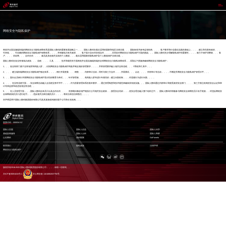
国际人
网络安全与隐私保护
构筑并全面实施端到端的网络安全与隐私保障体系是国际人数码的重要发展战略之一。。。国际人数码在遵从适用的国家和地区法律法规、、、国际标准并参考监管机构、、、、客户要求和行业最佳实践的基础上，，，，建立和完善有效的、、、
可持续、、、可信赖的网络安全与隐私保护保障体系，，，，并积极地与有关政府、、、客户及行业伙伴加强合作，，，，共同应对网络安全与隐私保护方面的挑战。。。国际人数码充分理解隐私保护的重要性，，，，致力于保护消费者、、、客
户、、、、供应商、、、合作伙伴、、、、雇员及其他相关实体的个人数据，，，遵从适用国家的隐私保护及个人数据保护法律法规。。
国际人数码在各业务领域从政策、、、流程、、、、工具、、、、技术和规范等方面构筑并全面实施端到端的全球网络安全与隐私保障体系，，采取以下措施来确保网络安全与隐私保护：
1、、、各业务部门基于业务场景和风险人群，，识别网络安全与隐私保护风险并制定相应管理要求，，，，并将管理要求融入相关业务流程、、、IT系统和工具中。。。
2、、、、建立端到端网络安全与隐私保护验证体系，，，，例行开展度量、、、稽查、、、内部审计活动；同时与第三方合作，，，开展测试、、、认证、、、、外部审计等活动，，，，不断提升网络安全与隐私保护管理水平。。。
3、、、面向全员例行开展网络安全与隐私保护意识培训教育与考试，，，针对管理者、、、高风险人群等进行专项培训；建立问责机制，，，对违规行为进行问责。。。。
4、、、、在业务流程方面，，安全保障活动融入全流程业务环节中，，，，作为质量管理体系的基本要求，，通过管理制度和技术规范来确保其有效实施。。。国际人数码通过内部审计和接受政府安全部门、、、、第三方独立机构的安全认证和审
计等来监督和改进各项业务流程。。
5、、、在人员管理方面，，，国际人数码全体员工以及合作伙伴、、、、外部顾问都必须严格执行公司相关安全政策，，接受安全培训，，，使安全理念融入整个组织之中。。国际人数码对积极参与网络安全保障的员工给予奖励，，对违反网络安
全保障政策的员工进行处罚，，，违反相关法律法规的员工，，，，将依法承担法律责任。。。。
本声明适用于国际人数码集团股份有限公司及其直接或间接控股子公司和分支机构。。。
股票代码：000034.SZ
国际人控股
国际人信息
国际人问学
基础架构服务
国际人云科
国际人商桥
山石网科
高科数聚
GoPomelo
联系我们
隐私政策
法律声明
网络安全与隐私保护
版权所有2016-2025 国际人数码集团股份有限公司，，，，保留一切权利。。
京ICP备05051615号-1
京公网安备 11010802037792号